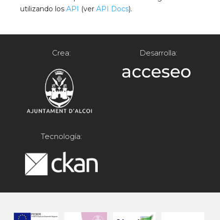
utilizando los
API
(ver
API Docs
).
Crea:
Desarrolla:
Tecnología: