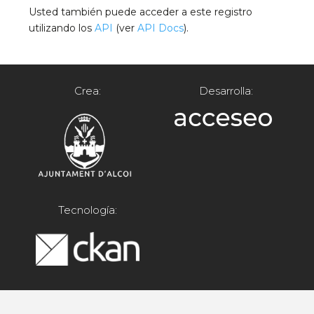
Usted también puede acceder a este registro
utilizando los
API
(ver
API Docs
).
Crea:
Desarrolla:
Tecnología: