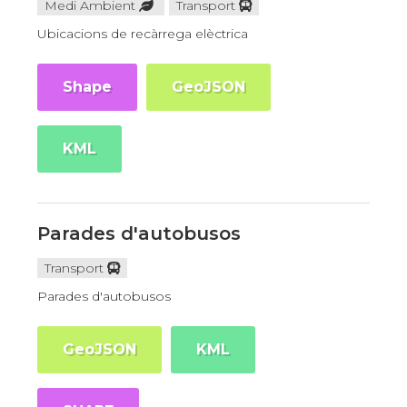
Medi Ambient
Transport
Ubicacions de recàrrega elèctrica
Shape
GeoJSON
KML
Parades d'autobusos
Transport
Parades d'autobusos
GeoJSON
KML