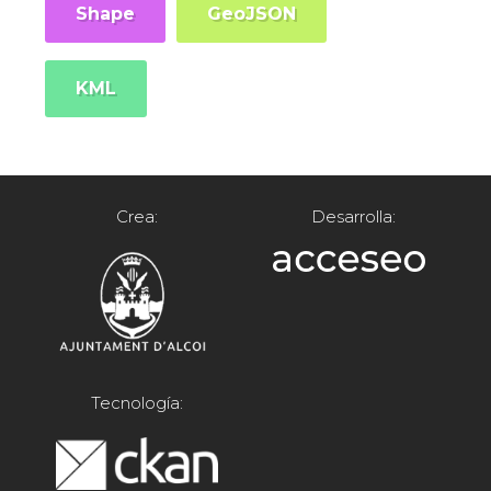
Shape
GeoJSON
KML
Crea:
Desarrolla:
Tecnología: