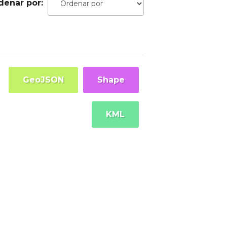
denar por
GeoJSON
Shape
KML