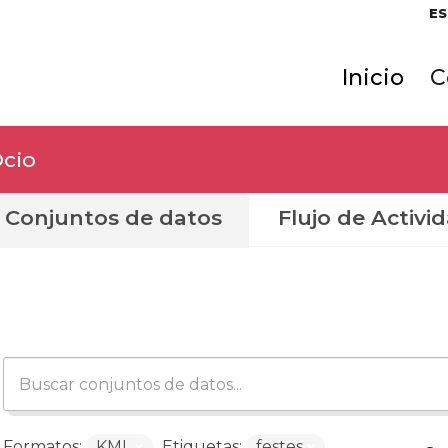
ES
Inicio
C
Ocio
Conjuntos de datos
Flujo de Activi
Formatos:
KML
Etiquetas:
festes