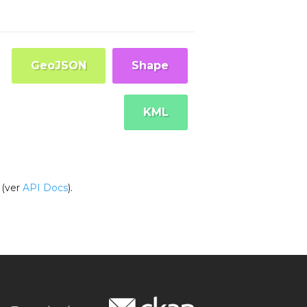
GeoJSON
Shape
KML
(ver
API Docs
).