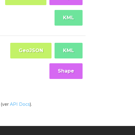
KML
GeoJSON
KML
Shape
(ver
API Docs
).