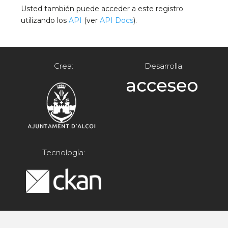
Usted también puede acceder a este registro
utilizando los
API
(ver
API Docs
).
Crea:
Desarrolla:
Tecnología: