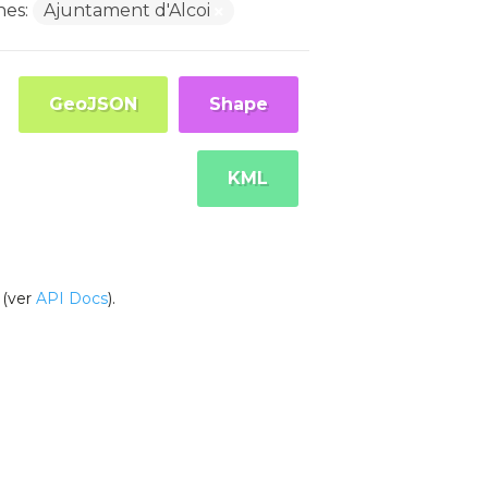
nes:
Ajuntament d'Alcoi
GeoJSON
Shape
KML
(ver
API Docs
).