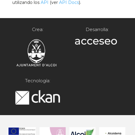
utilizando los
API
(ver
API Docs
).
Crea:
Desarrolla:
Tecnología: