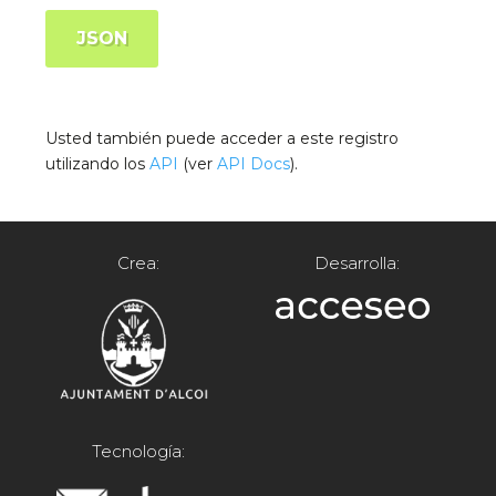
JSON
Usted también puede acceder a este registro
utilizando los
API
(ver
API Docs
).
Crea:
Desarrolla:
Tecnología: