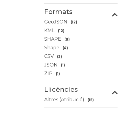
Formats
GeoJSON
(12)
KML
(12)
SHAPE
(8)
Shape
(4)
CSV
(2)
JSON
(1)
ZIP
(1)
Llicències
Altres (Atribució)
(15)