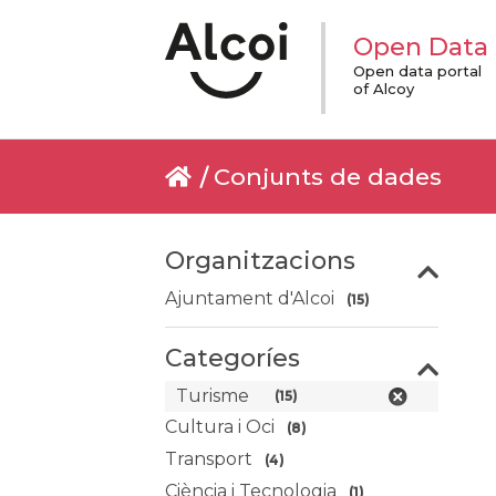
Open Data
Open data portal
of Alcoy
Conjunts de dades
Organitzacions
Ajuntament d'Alcoi
(15)
Categoríes
Turisme
(15)
Cultura i Oci
(8)
Transport
(4)
Ciència i Tecnologia
(1)