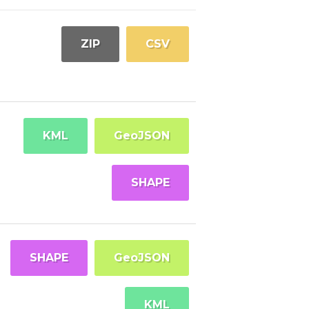
ZIP
CSV
KML
GeoJSON
SHAPE
SHAPE
GeoJSON
KML