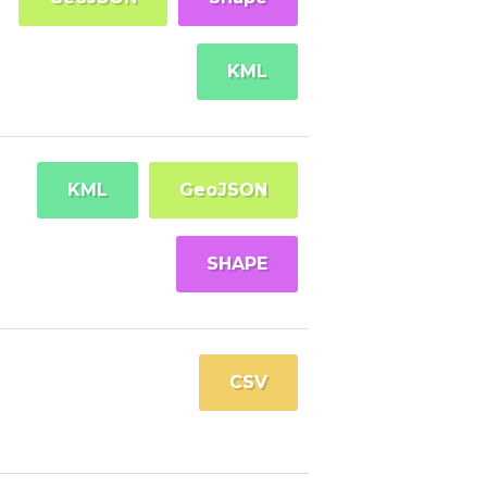
KML
KML
GeoJSON
SHAPE
CSV