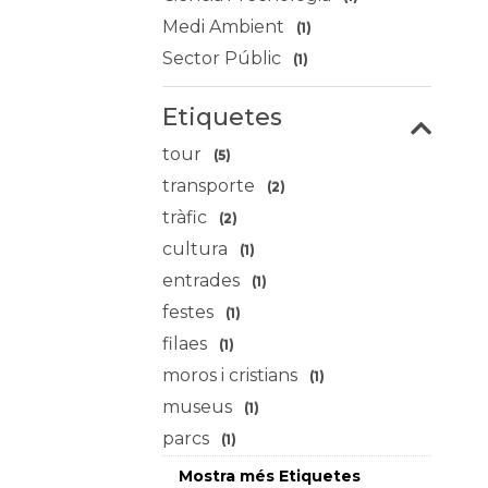
Medi Ambient
(1)
Sector Públic
(1)
Etiquetes
tour
(5)
transporte
(2)
tràfic
(2)
cultura
(1)
entrades
(1)
festes
(1)
filaes
(1)
moros i cristians
(1)
museus
(1)
parcs
(1)
Mostra més Etiquetes