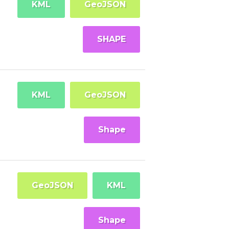
KML
GeoJSON
SHAPE
KML
GeoJSON
Shape
GeoJSON
KML
Shape