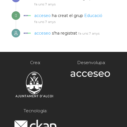
fa uns 7 anys
acceseo
ha creat el grup
Educació
fa uns 7 anys
acceseo
s'ha registrat
fa uns 7 anys
Crea:
Desenvolupa:
Tecnología: