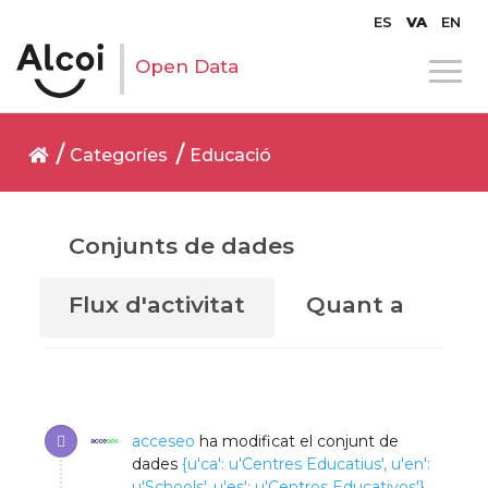
ES
VA
EN
Open Data
Categoríes
Educació
Conjunts de dades
Flux d'activitat
Quant a
acceseo
ha modificat el conjunt de
dades
{u'ca': u'Centres Educatius', u'en':
u'Schools', u'es': u'Centros Educativos'}