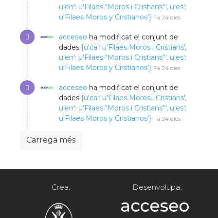
u'en': u'Filaes "Moros i Cristians"', u'es':
u'Filaes Moros y Cristianos'}
Fa 24 dies
acceseo
ha modificat el conjunt de
dades
{u'ca': u'Filaes Moros i Cristians',
u'en': u'Filaes "Moros i Cristians"', u'es':
u'Filaes Moros y Cristianos'}
Fa 24 dies
acceseo
ha modificat el conjunt de
dades
{u'ca': u'Filaes Moros i Cristians',
u'en': u'Filaes "Moros i Cristians"', u'es':
u'Filaes Moros y Cristianos'}
Fa 24 dies
Carrega més
Crea:
Desenvolupa: