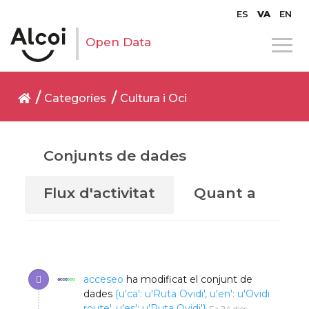
ES
VA
EN
Open Data
Categoríes
Cultura i Oci
Conjunts de dades
Flux d'activitat
Quant a
acceseo
ha modificat el conjunt de
dades
{u'ca': u'Ruta Ovidi', u'en': u'Ovidi
route', u'es': u'Ruta Ovidi'}
Fa 24 dies