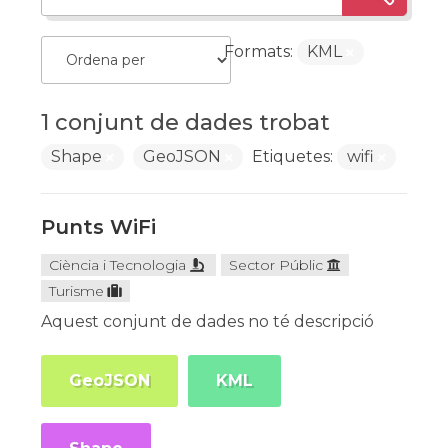
Formats:
KML
1 conjunt de dades trobat
Shape
GeoJSON
Etiquetes:
wifi
Punts WiFi
Ciència i Tecnologia
Sector Públic
Turisme
Aquest conjunt de dades no té descripció
GeoJSON
KML