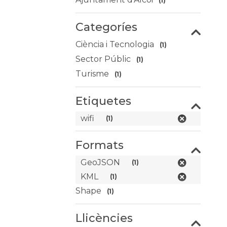
(1)
Categoríes
Ciència i Tecnologia
(1)
Sector Públic
(1)
Turisme
(1)
Etiquetes
wifi
(1)
Formats
GeoJSON
(1)
KML
(1)
Shape
(1)
Llicències