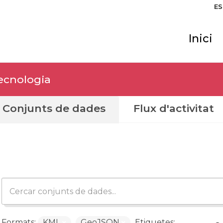
ES
Inici
Tecnologia
Conjunts de dades
Flux d'activitat
Formats:
KML
GeoJSON
Etiquetes: