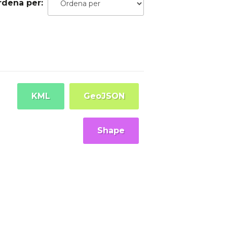
rdena per
KML
GeoJSON
Shape