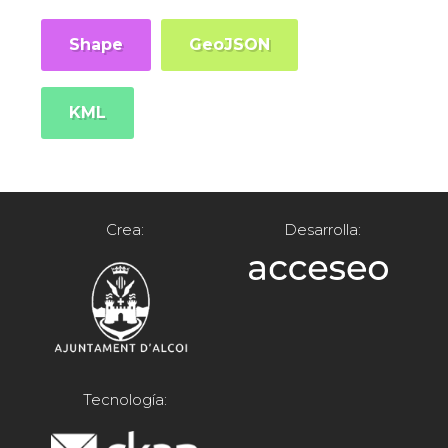
Shape
GeoJSON
KML
Crea:
Desarrolla:
Tecnología: