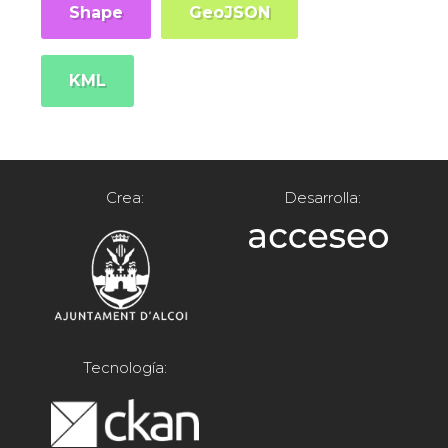
Shape
GeoJSON
KML
Crea:
Desarrolla:
Tecnología: