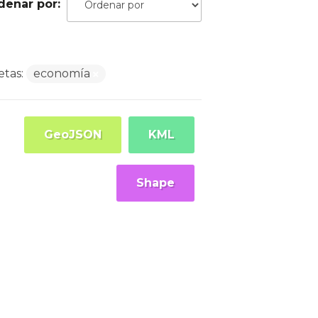
denar por
etas:
economía
GeoJSON
KML
Shape