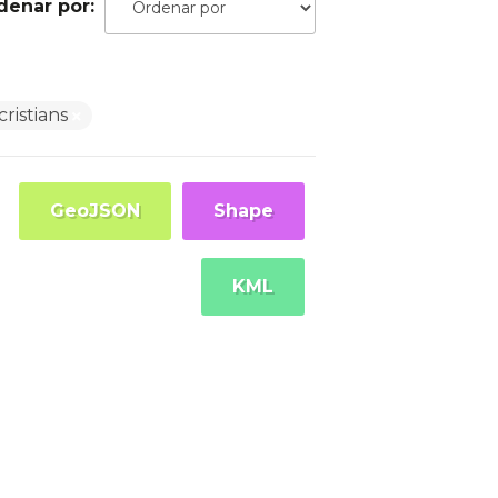
denar por
cristians
GeoJSON
Shape
KML