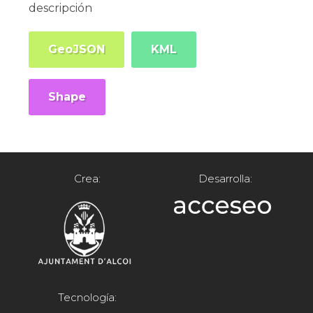
descripción
GeoJSON
KML
Shape
Crea:
Desarrolla:
Tecnología: