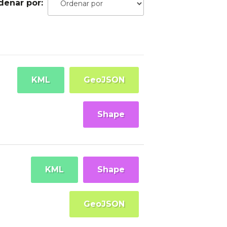
denar por
KML
GeoJSON
Shape
KML
Shape
GeoJSON