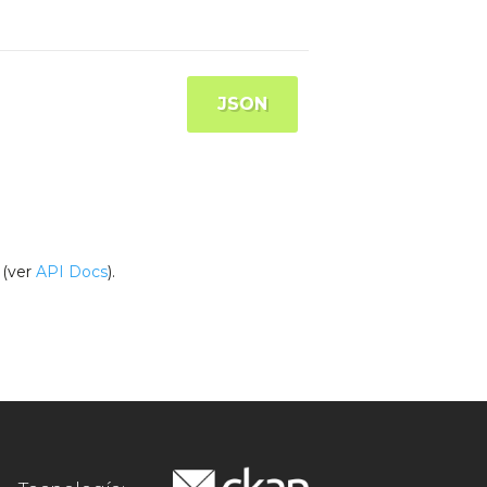
JSON
(ver
API Docs
).