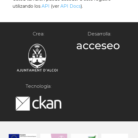
utilizando los
API
(ver
API Docs
).
Crea:
Desarrolla:
Tecnología: