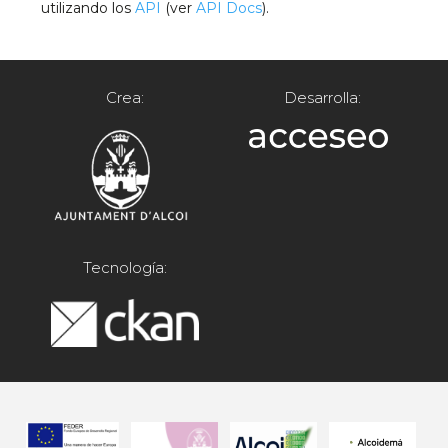
utilizando los
API
(ver
API Docs
).
Crea:
Desarrolla:
Tecnología: