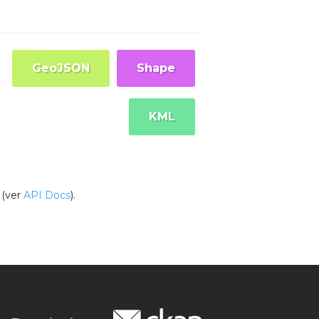
GeoJSON
Shape
KML
(ver
API Docs
).