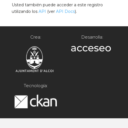
Usted también puede acceder a este registro
utilizando los
API
(ver
API Docs
).
Crea:
Desarrolla:
Tecnología: