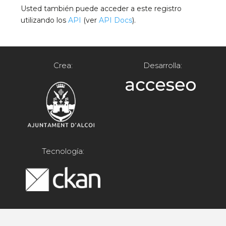
Usted también puede acceder a este registro
utilizando los
API
(ver
API Docs
).
Crea:
Desarrolla:
Tecnología: