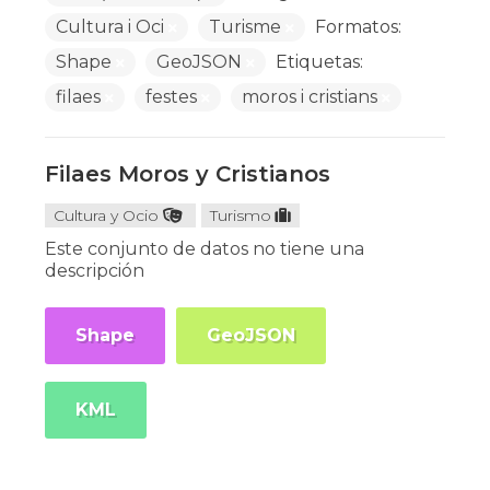
Cultura i Oci
Turisme
Formatos:
Shape
GeoJSON
Etiquetas:
filaes
festes
moros i cristians
Filaes Moros y Cristianos
Cultura y Ocio
Turismo
Este conjunto de datos no tiene una
descripción
Shape
GeoJSON
KML