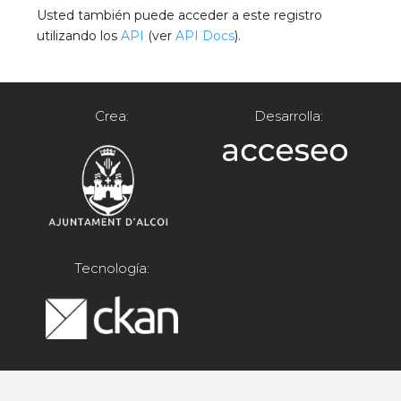
Usted también puede acceder a este registro
utilizando los
API
(ver
API Docs
).
Crea:
Desarrolla:
Tecnología: