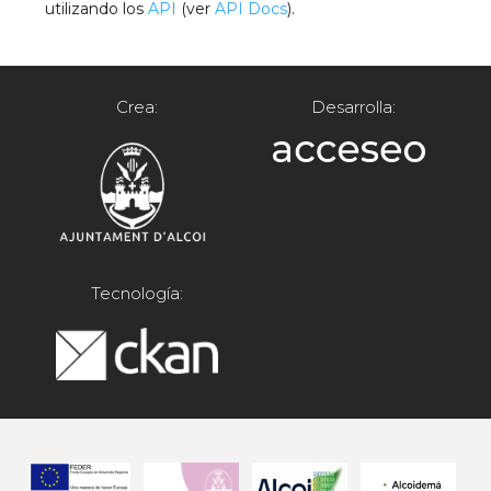
utilizando los
API
(ver
API Docs
).
Crea:
Desarrolla:
Tecnología: