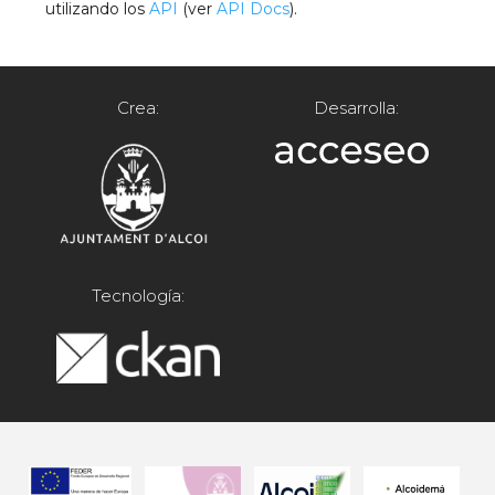
utilizando los
API
(ver
API Docs
).
Crea:
Desarrolla:
Tecnología: