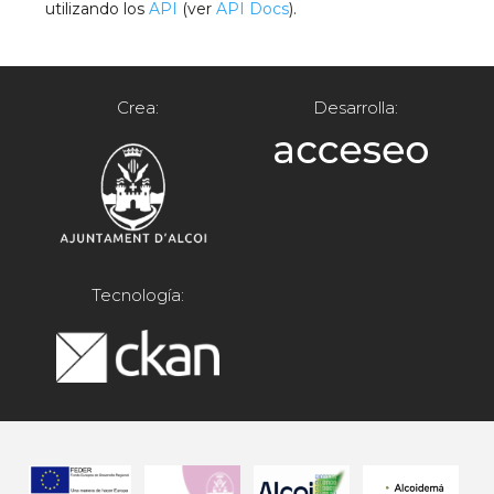
utilizando los
API
(ver
API Docs
).
Crea:
Desarrolla:
Tecnología: