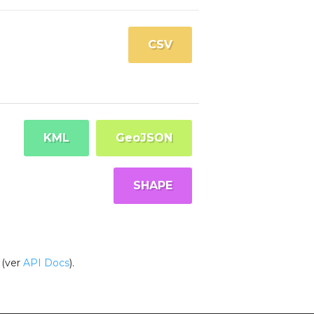
CSV
KML
GeoJSON
SHAPE
(ver
API Docs
).