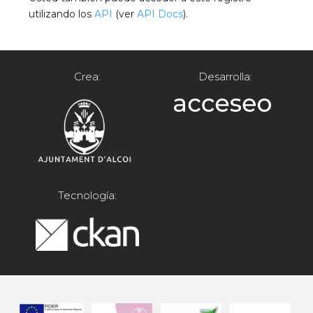
utilizando los
API
(ver
API Docs
).
Crea:
Desarrolla:
Tecnología: