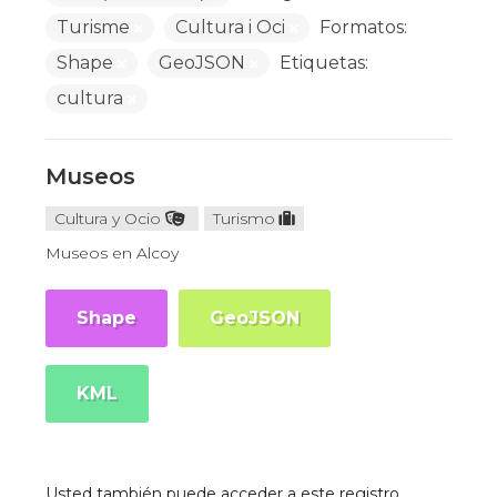
Turisme
Cultura i Oci
Formatos:
Shape
GeoJSON
Etiquetas:
cultura
Museos
Cultura y Ocio
Turismo
Museos en Alcoy
Shape
GeoJSON
KML
Usted también puede acceder a este registro