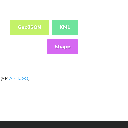
GeoJSON
KML
Shape
(ver
API Docs
).