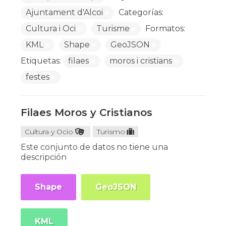
Ajuntament d'Alcoi
Categorías:
Cultura i Oci
Turisme
Formatos:
KML
Shape
GeoJSON
Etiquetas:
filaes
moros i cristians
festes
Filaes Moros y Cristianos
Cultura y Ocio
Turismo
Este conjunto de datos no tiene una
descripción
Shape
GeoJSON
KML