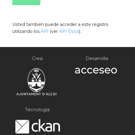
Usted también puede acceder a este registro
utilizando los
API
(ver
API Docs
).
Crea:
Desarrolla:
Tecnología: