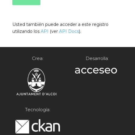
Usted también puede acceder a este registro
utilizando los
API
(ver
API Docs
).
Crea:
Desarrolla:
Tecnología: