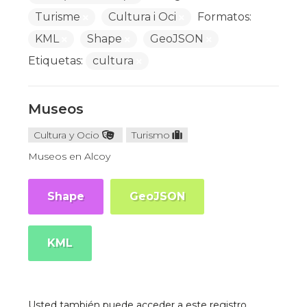
Turisme
Cultura i Oci
Formatos:
KML
Shape
GeoJSON
Etiquetas:
cultura
Museos
Cultura y Ocio
Turismo
Museos en Alcoy
Shape
GeoJSON
KML
Usted también puede acceder a este registro