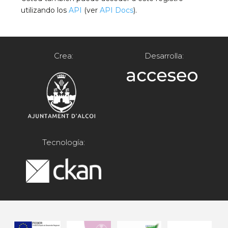
utilizando los
API
(ver
API Docs
).
Crea:
Desarrolla:
Tecnología: