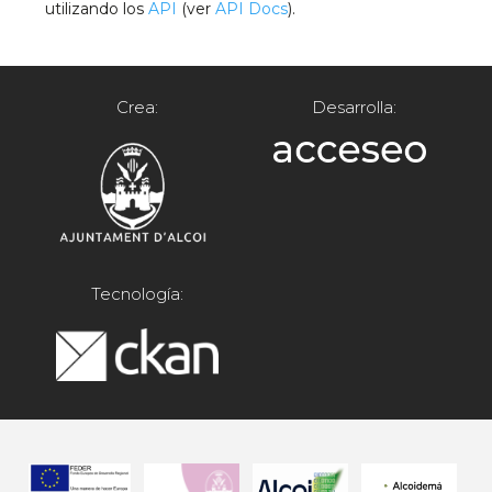
utilizando los
API
(ver
API Docs
).
Crea:
Desarrolla:
Tecnología: