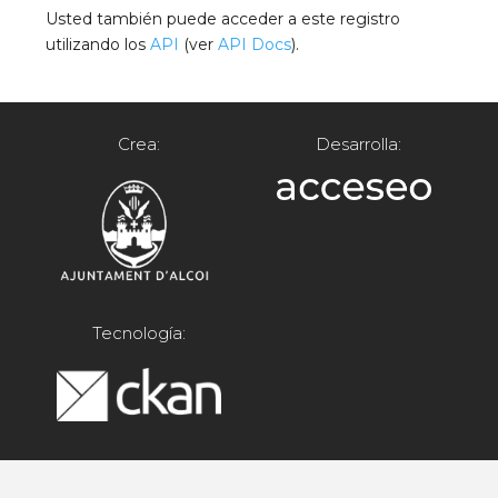
Usted también puede acceder a este registro
utilizando los
API
(ver
API Docs
).
Crea:
Desarrolla:
Tecnología: