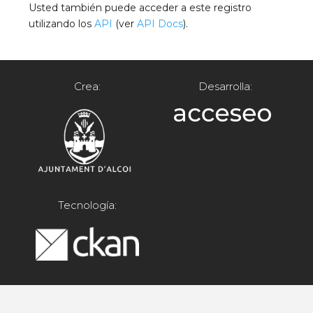
Usted también puede acceder a este registro
utilizando los
API
(ver
API Docs
).
Crea:
Desarrolla:
Tecnología: