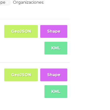
ape
Organizaciones:
GeoJSON
Shape
KML
GeoJSON
Shape
KML