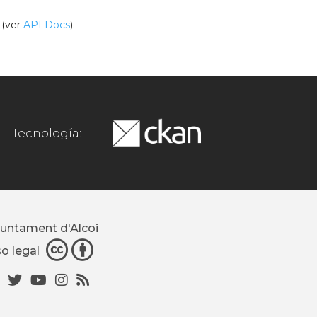
(ver
API Docs
).
Tecnología:
juntament d'Alcoi
so legal