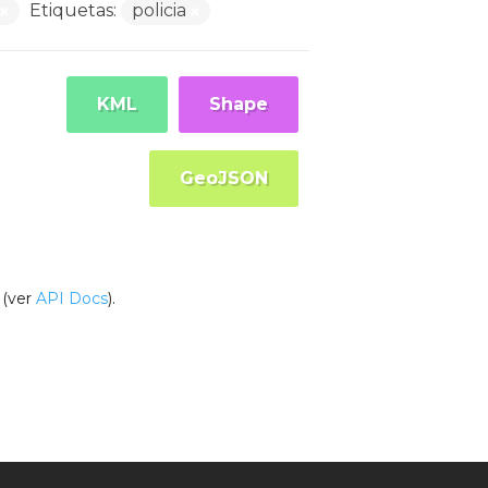
Etiquetas:
policia
KML
Shape
GeoJSON
(ver
API Docs
).