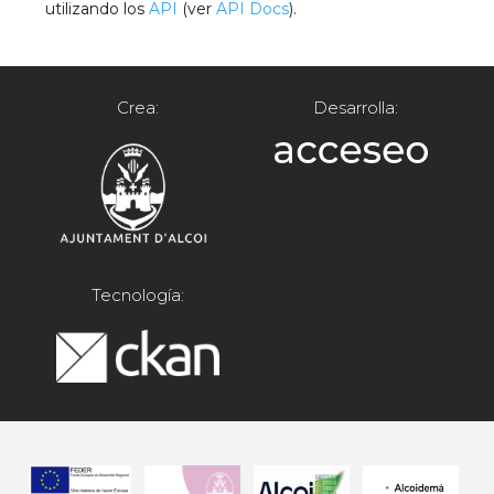
utilizando los
API
(ver
API Docs
).
Crea:
Desarrolla:
Tecnología: