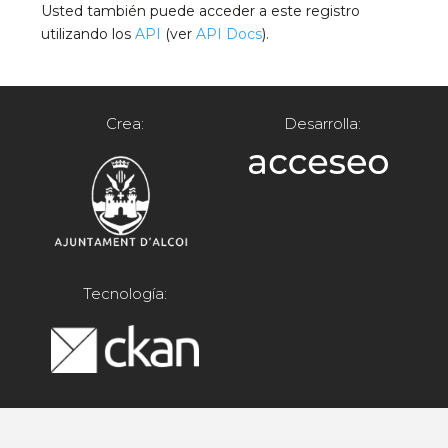
Usted también puede acceder a este registro
utilizando los
API
(ver
API Docs
).
Crea:
Desarrolla:
Tecnología: