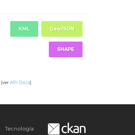
KML
GeoJSON
SHAPE
(ver
API Docs
).
Tecnología: