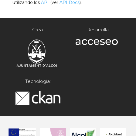
utilizando los
API
(ver
API Docs
).
Crea:
Desarrolla:
Tecnología: