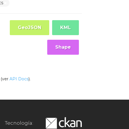
cs
GeoJSON
KML
Shape
(ver
API Docs
).
Tecnología: