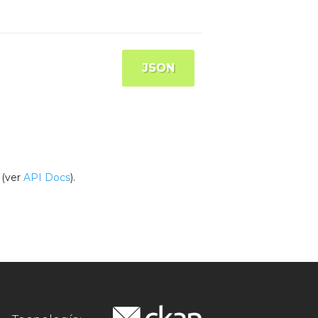
JSON
(ver
API Docs
).