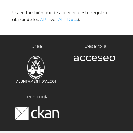
Usted también puede acceder a este registro
utilizando los
API
(ver
API Docs
).
Crea:
Desarrolla:
Tecnología: